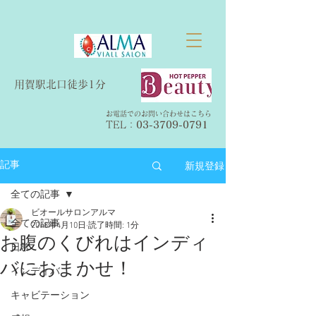
​用賀駅北口徒歩1分
お電話でのお問い合わせはこちら
TEL：​
03-3709-0791
新規登録
記事
全ての記事
ビオールサロンアルマ
全ての記事
2018年4月10日
読了時間: 1分
お腹のくびれはインディ
日常
バにおまかせ！
インディバ
キャビテーション