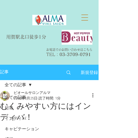
​用賀駅北口徒歩1分
お電話でのお問い合わせはこちら
TEL：​
03-3709-0791
新規登録
記事
全ての記事
ビオールサロンアルマ
全ての記事
2018年8月25日
読了時間: 1分
むくみやすい方にはイン
日常
ディバ！
インディバ
キャビテーション