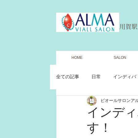
​用賀
HOME
SALON
全ての記事
日常
インディバ
ビオールサロンア
フェイシャル
ボディ
インディ
す！