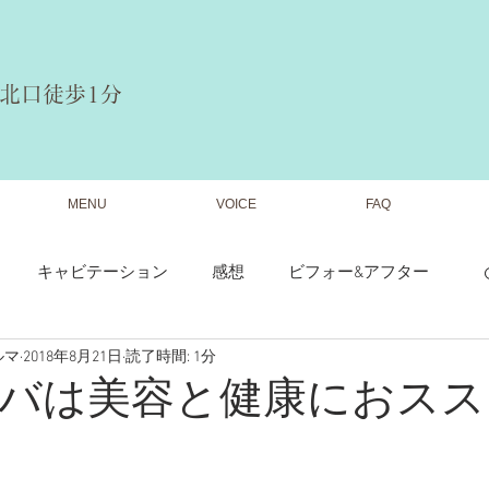
駅北口徒歩1分
MENU
VOICE
FAQ
キャビテーション
感想
ビフォー&アフター
ルマ
2018年8月21日
読了時間: 1分
プライベート
食事
営業状況
バは美容と健康におスス