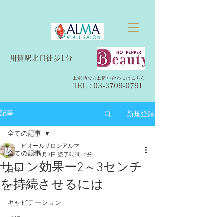
​用賀駅北口徒歩1分
お電話でのお問い合わせはこちら
TEL：​
03-3709-0791
新規登録
記事
全ての記事
ビオールサロンアルマ
全ての記事
2019年1月3日
読了時間: 2分
サロン効果ー2～3センチ
日常
を持続させるには
インディバ
キャビテーション