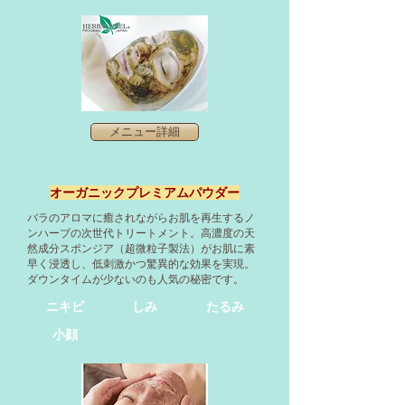
メニュー詳細
オーガニックプレミアムパウダー
バラのアロマに癒されながらお肌を再生するノ
ンハーブの次世代トリートメント。高濃度の天
然成分スポンジア（超微粒子製法）がお肌に素
早く浸透し、低刺激かつ驚異的な効果を実現。
ダウンタイムが少ないのも人気の秘密です。
ニキビ
しみ
​たるみ
小顔